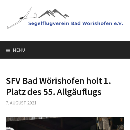
Springe
zum
Inhalt
MENÜ
SFV Bad Wörishofen holt 1.
Platz des 55. Allgäuflugs
7. AUGUST 2021