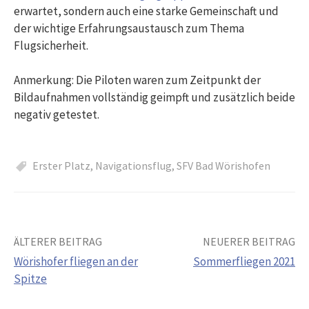
erwartet, sondern auch eine starke Gemeinschaft und
der wichtige Erfahrungsaustausch zum Thema
Flugsicherheit.
Anmerkung: Die Piloten waren zum Zeitpunkt der
Bildaufnahmen vollständig geimpft und zusätzlich beide
negativ getestet.
Erster Platz
,
Navigationsflug
,
SFV Bad Wörishofen
Beitrags-
ÄLTERER BEITRAG
NEUERER BEITRAG
Wörishofer fliegen an der
Sommerfliegen 2021
Navigation
Spitze