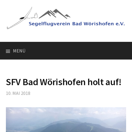
Springe
zum
Inhalt
MENÜ
SFV Bad Wörishofen holt auf!
10. MAI 2018