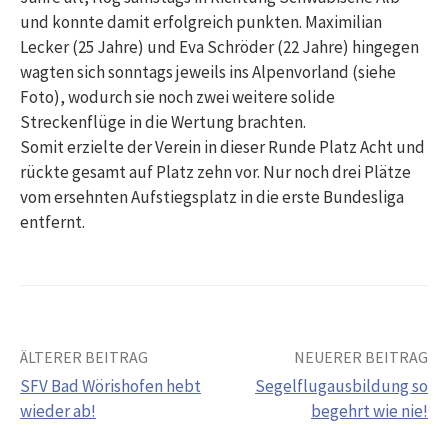
und konnte damit erfolgreich punkten. Maximilian
Lecker (25 Jahre) und Eva Schröder (22 Jahre) hingegen
wagten sich sonntags jeweils ins Alpenvorland (siehe
Foto), wodurch sie noch zwei weitere solide
Streckenflüge in die Wertung brachten.
Somit erzielte der Verein in dieser Runde Platz Acht und
rückte gesamt auf Platz zehn vor. Nur noch drei Plätze
vom ersehnten Aufstiegsplatz in die erste Bundesliga
entfernt.
Beitrags-
ÄLTERER BEITRAG
NEUERER BEITRAG
SFV Bad Wörishofen hebt
Segelflugausbildung so
Navigation
wieder ab!
begehrt wie nie!